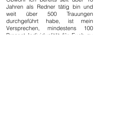
Jahren als Redner tätig bin und
weit über 500 Trauungen
durchgeführt habe, ist mein
Versprechen, mindestens 100
Prozent
Individualität
für Euch zu
geben – denn genau diese
Dynamik
macht meinen Job aus.
Euer Vorteil: meine Erfahrung!