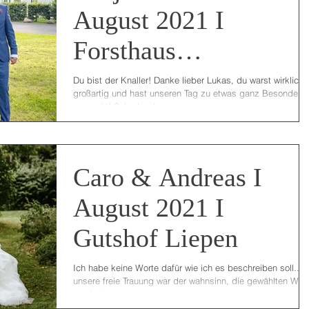
August 2021 I
Forsthaus
Friedrichsruh
Du bist der Knaller! Danke lieber Lukas, du warst wirklich
großartig und hast unseren Tag zu etwas ganz Besondere
gemacht! Schade, dass...
Caro & Andreas I
August 2021 I
Gutshof Liepen
Ich habe keine Worte dafür wie ich es beschreiben soll....
unsere freie Trauung war der wahnsinn, die gewählten Wor
von Lukas waren so...