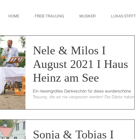
HOME
FREIE TRAUUNG
MUSIKER
LUKAS STIFFT
Nele & Milos I
August 2021 I Haus
Heinz am See
Ein riesengroßes Dankeschön für diese wunderschöne
Trauung, die wir nie vergessen werden! Die Gäste haben
sich bei "Can you feel the love...
Sonja & Tobias I