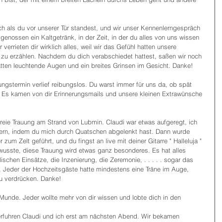
ich als du vor unserer Tür standest, und wir unser Kennenlerngespräch 
 genossen ein Kaltgetränk, in der Zeit, in der du alles von uns wissen 
r verrieten dir wirklich alles, weil wir das Gefühl hatten unsere 
zu erzählen. Nachdem du dich verabschiedet hattest, saßen wir noch 
tten leuchtende Augen und ein breites Grinsen im Gesicht. Danke!
gstermin verlief reibungslos. Du warst immer für uns da, ob spät 
s kamen von dir Erinnerungsmails und unsere kleinen Extrawünsche 
reie Trauung am Strand von Lubmin. Claudi war etwas aufgeregt, ich 
dern, indem du mich durch Quatschen abgelenkt hast. Dann wurde 
um Zelt geführt, und du fingst an live mit deiner Gitarre " Halleluja " 
wusste, diese Trauung wird etwas ganz besonderes. Es hat alles 
schen Einsätze, die Inzenierung, die Zeremonie, . . . . . sogar das 
. Jeder der Hochzeitsgäste hatte mindestens eine Träne im Auge, 
zu verdrücken. Danke!
r Munde. Jeder wollte mehr von dir wissen und lobte dich in den 
rfuhren Claudi und ich erst am nächsten Abend. Wir bekamen 