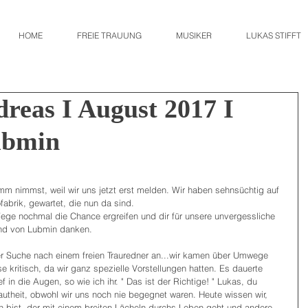
HOME
FREIE TRAUUNG
MUSIKER
LUKAS STIFFT
reas I August 2017 I
ubmin
mm nimmst, weil wir uns jetzt erst melden. Wir haben sehnsüchtig auf 
fabrik, gewartet, die nun da sind.
Wege nochmal die Chance ergreifen und dir für unsere unvergessliche 
and von Lubmin danken.
rer Suche nach einem freien Trauredner an...wir kamen über Umwege 
 kritisch, da wir ganz spezielle Vorstellungen hatten. Es dauerte 
f in die Augen, so wie ich ihr. " Das ist der Richtige! " Lukas, du 
rautheit, obwohl wir uns noch nie begegnet waren. Heute wissen wir, 
bist, der mit einem breiten Lächeln durchs Leben geht und andere 