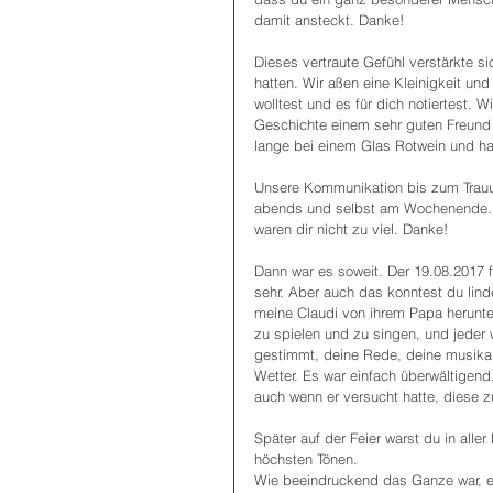
damit ansteckt. Danke!
Dieses vertraute Gefühl verstärkte s
hatten. Wir aßen eine Kleinigkeit und
wolltest und es für dich notiertest. Wi
Geschichte einem sehr guten Freund 
lange bei einem Glas Rotwein und ha
Unsere Kommunikation bis zum Trauun
abends und selbst am Wochenende. E
waren dir nicht zu viel. Danke!
Dann war es soweit. Der 19.08.2017 f
sehr. Aber auch das konntest du lin
meine Claudi von ihrem Papa herunter z
zu spielen und zu singen, und jeder 
gestimmt, deine Rede, deine musikali
Wetter. Es war einfach überwältigend
auch wenn er versucht hatte, diese 
Später auf der Feier warst du in alle
höchsten Tönen.
Wie beeindruckend das Ganze war, e