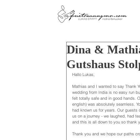
Dina & Mathia
Gutshaus Stol
Hallo Lukas, 
Mathias and I wanted to say Thank Yo
wedding from India is no easy run bu
felt totally safe and in good hands.
english) was absolutely seamless. Yo
had known us for years. Our guests 
us on a journey - we laughed, had te
and this is all down to you so thank 
Thank you and we hope our paths cr